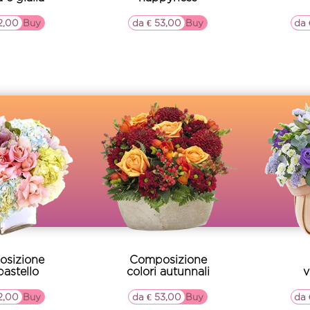
2,00
▷▷ Buy
da € 53,00
▷▷ Buy
da 
sizione
Composizione
pastello
colori autunnali
v
2,00
▷▷ Buy
da € 53,00
▷▷ Buy
da 