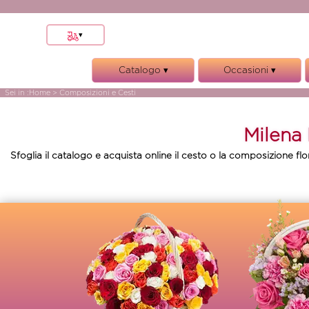
▾
Torino 10137
Catalogo ▾
Occasioni ▾
Altre localita
Bouquet e Mazzi
Anniversario
Sei in :
Home
> Composizioni e Cesti
Funebre
Compleanno
Milena 
Composizioni e Cesti
Matrimonio
Rose
Condoglianze
Sfoglia il catalogo e acquista online il cesto o la composizione fl
Piante
Nascita