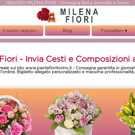
NEGOZIO MILENA FIORI - Consegna fiori a domicilio a Torino
Il nostro negozio -
Blog
Fotogallery ▾
Fiori Matrimonio
Torino ▾
Bouquet regalo
Oggettistica
Fiori - Invia Cesti e Composizioni 
Milena Fiori Corso
Orbassano
oreale sul sito www.piantefioritorino.it - Consegna garantita in gior
Orchidee
l'ordine. Biglietto allegato personalizzato e massima professionalità.