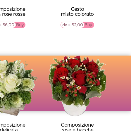
mposizione
Cesto
 rose rosse
misto colorato
€ 56,00
▷▷ Buy
da € 52,00
▷▷ Buy
mposizione
Composizione
delicata
rose e bacche