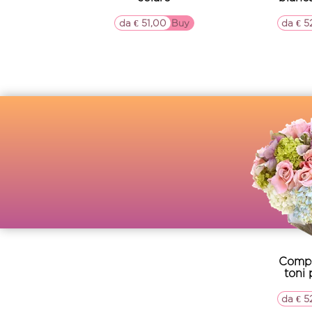
da € 51,00
▷▷ Buy
da € 5
Compo
toni 
da € 5