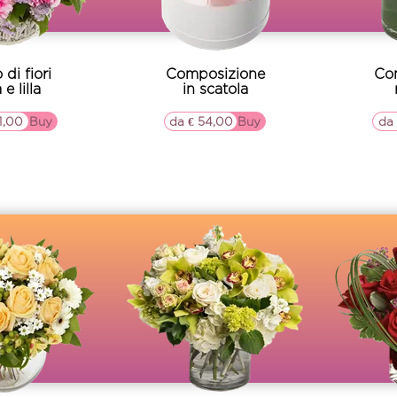
 di fiori
Composizione
Co
 e lilla
in scatola
1,00
▷▷ Buy
da € 54,00
▷▷ Buy
da 