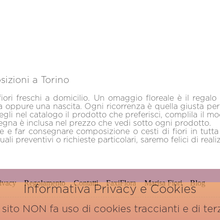
sizioni a Torino
iori freschi a domicilio. Un omaggio floreale è il regal
ea oppure una nascita. Ogni ricorrenza è quella giusta p
Scegli nel catalogo il prodotto che preferisci, complila il 
segna è inclusa nel prezzo che vedi sotto ogni prodotto.
re e far consegnare composizione o cesti di fiori in tutta
ali preventivi o richieste particolari, saremo felici di reali
ivacy
Regolamento
Contatti
FaxiFlora
Marisa Fiori
Blog
Informativa Privacy e Cookies
sito NON fa uso di cookies traccianti e di terz