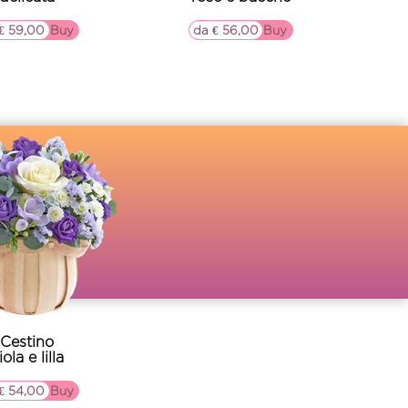
€ 59,00
▷▷ Buy
da € 56,00
▷▷ Buy
Cestino
iola e lilla
€ 54,00
▷▷ Buy