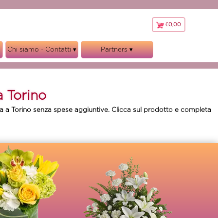
€0,00
€
0,00
Chi siamo - Contatti ▾
Partners ▾
La nostra storia
Faxiflora
Garanzie
Cifo
a Torino
Note Legali
Marisa Fiori
Privacy, cookies e GDPR
Bloom’s Accademy
nata a Torino senza spese aggiuntive. Clicca sul prodotto e completa
Regolamento