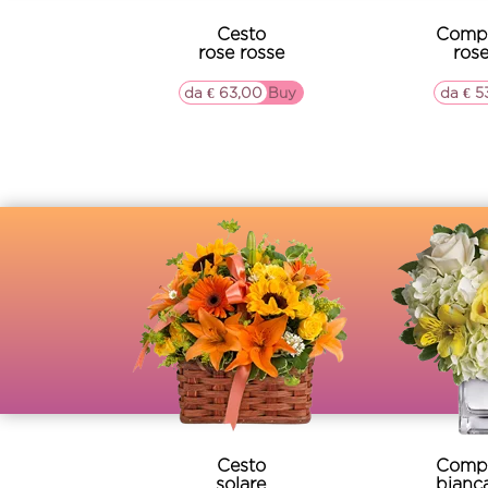
Cesto
Compo
rose rosse
rose
da € 63,00
▷▷ Buy
da € 5
Cesto
Compo
solare
bianca