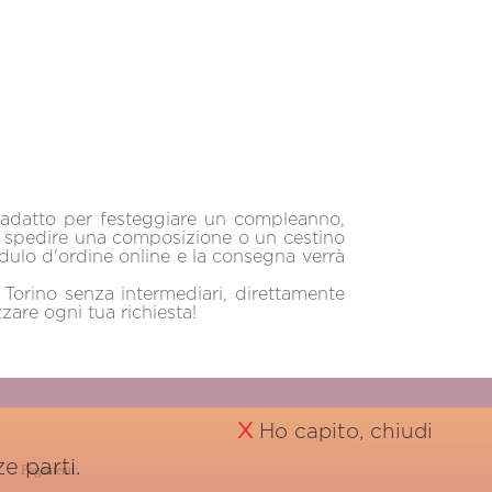
o adatto per festeggiare un compleanno,
er spedire una composizione o un cestino
modulo d'ordine online e la consegna verrà
 Torino senza intermediari, direttamente
zzare ogni tua richiesta!
X
Ho capito, chiudi
e parti.
Pagamenti: