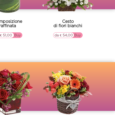
mposizione
Cesto
raffinata
di fiori bianchi
€ 51,00
▷▷ Buy
da € 54,00
▷▷ Buy