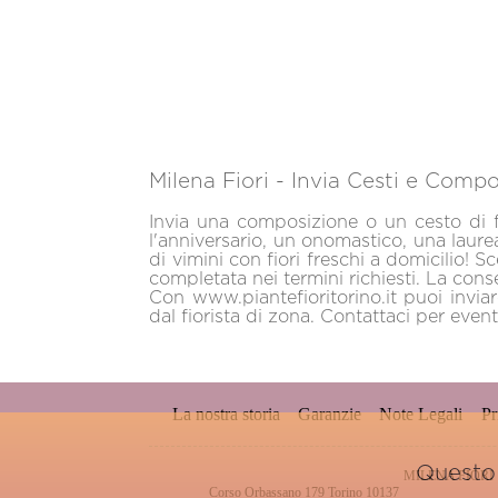
Milena Fiori - Invia Cesti e Compo
Invia una composizione o un cesto di f
l'anniversario, un onomastico, una laur
di vimini con fiori freschi a domicilio! 
completata nei termini richiesti. La con
Con www.piantefioritorino.it puoi invia
dal fiorista di zona. Contattaci per eventu
La nostra storia
Garanzie
Note Legali
Pr
Questo 
MILENA FIORI
Corso Orbassano 179 Torino 10137