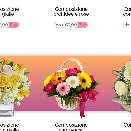
sizione
Composizione
Co
 gialle
orchidee e rose
con
3,00
▷▷ Buy
da € 63,00
▷▷ Buy
da 
sizione
Composizione
Co
 e gialla
happyness