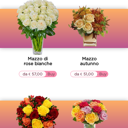
Mazzo di
Mazzo
rose bianche
autunno
da € 57,00
▷▷ Buy
da € 51,00
▷▷ Buy