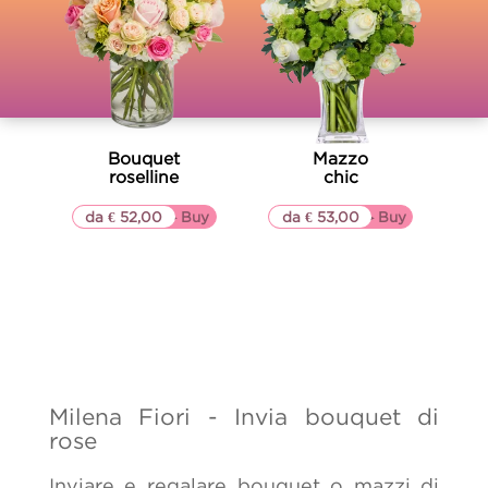
Bouquet
Mazzo
roselline
chic
da € 52,00
▷▷ Buy
da € 53,00
▷▷ Buy
Milena Fiori - Invia bouquet di
rose
Inviare e regalare bouquet o mazzi di