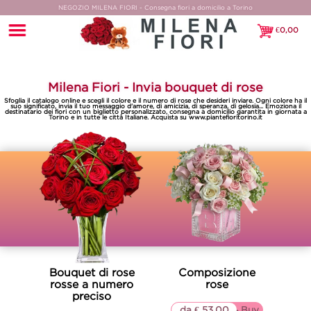
NEGOZIO MILENA FIORI - Consegna fiori a domicilio a Torino
€
0,00
€0,00
Milena Fiori - Invia bouquet di rose
Sfoglia il catalogo online e scegli il colore e il numero di rose che desideri inviare. Ogni colore ha il
suo significato, invia il tuo messaggio d'amore, di amicizia, di speranza, di gelosia... Emoziona il
destinatario dei fiori con un biglietto personalizzato, consegna a domicilio garantita in giornata a
Torino e in tutte le città Italiane. Acquista su www.piantefioritorino.it
Bouquet di rose
Composizione
rosse a numero
rose
preciso
da € 53,00
▷▷ Buy