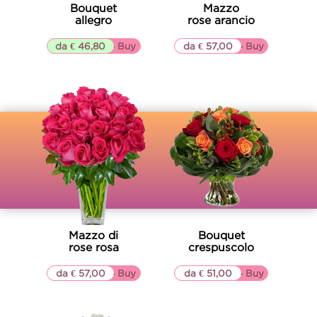
Bouquet
Mazzo
allegro
rose arancio
da € 46,80
▷▷ Buy
da € 57,00
▷▷ Buy
Mazzo di
Bouquet
rose rosa
crespuscolo
da € 57,00
▷▷ Buy
da € 51,00
▷▷ Buy