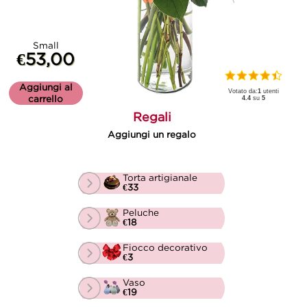
Small
€53,00
Aggiungi al
Votato da:
1
utenti
carrello
4.4
su
5
Regali
Aggiungi un regalo
Torta artigianale
€33
Peluche
€18
Fiocco decorativo
€3
Vaso
€19