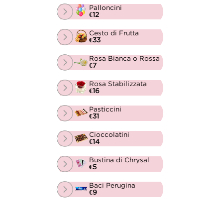
Palloncini
€12
Cesto di Frutta
€33
Rosa Bianca o Rossa
€7
Rosa Stabilizzata
€16
Pasticcini
€31
Cioccolatini
€14
Bustina di Chrysal
€5
Baci Perugina
€9