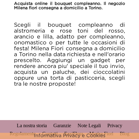
Acquista online il bouquet compleanno. Il negozio
Milena fiori consegna a domicilio a Torino.
Scegli il bouquet compleanno di
alstromeria e rose toni del rosso,
arancio e lilla, adatto per compleanno,
onomastico o per tutte le occasioni di
festa! Milena Fiori consegna a domicilio
a Torino nella data richiesta e nell'orario
prescelto. Aggiungi un gadget per
rendere ancora piu' speciale il tuo invio,
acquista un paluche, dei cioccolatini
oppure una torta di pasticceria, scegli
tra le nostre proposte!
La nostra storia
Garanzie
Note Legali
Privacy
Regolamento
Contatti
FaxiFlora
Marisa Fiori
Blog
Informativa Privacy e Cookies