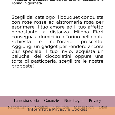
Torino in giornata
Scegli dal catalogo il bouquet conquista
con rose rosse ed alstromeria rosa per
esprimere il tuo amore ed il tuo affetto
nonostante la distanza. Milena Fiori
consegna a domicilio a Torino nella data
richiesta e nell'orario prescelto.
Aggiungi un gadget per rendere ancora
piu' speciale il tuo invio, acquista un
paluche, dei cioccolatini oppure una
torta di pasticceria, scegli tra le nostre
proposte!
La nostra storia
Garanzie
Note Legali
Privacy
Regolamento
Contatti
FaxiFlora
Marisa Fiori
Blog
Informativa Privacy e Cookies