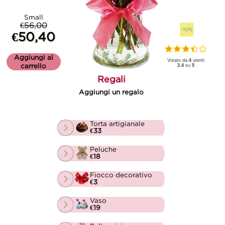
Small
€56,00
-10%
€50,40
Aggiungi al
Votato da:
4
utenti
carrello
3.4
su
5
Regali
Aggiungi un regalo
Torta artigianale
€33
Peluche
€18
Fiocco decorativo
€3
Vaso
€19