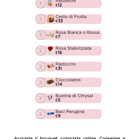
Palloncini
€12
Cesto di Frutta
€33
Rosa Bianca o Rossa
€7
Rosa Stabilizzata
€16
Pasticcini
€31
Cioccolatini
€14
Bustina di Chrysal
€5
Baci Perugina
€9
Acquista il bouquet conquista online. Consegna a