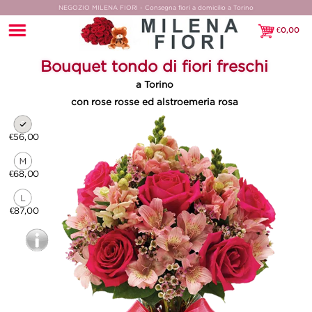
NEGOZIO MILENA FIORI - Consegna fiori a domicilio a Torino
€
0,00
€0,00
Bouquet tondo di fiori freschi
a Torino
con rose rosse ed alstroemeria rosa
€56,00
€68,00
€87,00