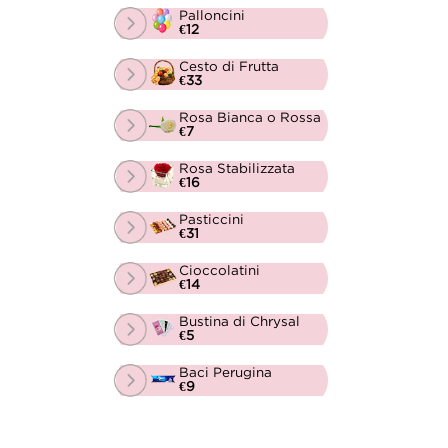
Palloncini
€12
Cesto di Frutta
€33
Rosa Bianca o Rossa
€7
Rosa Stabilizzata
€16
Pasticcini
€31
Cioccolatini
€14
Bustina di Chrysal
€5
Baci Perugina
€9