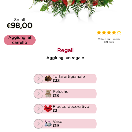
Small
€98,00
Aggiungi al
Votato da:
3
utenti
carrello
3.9
su
5
Regali
Aggiungi un regalo
Torta artigianale
€33
Peluche
€18
Fiocco decorativo
€3
Vaso
€19