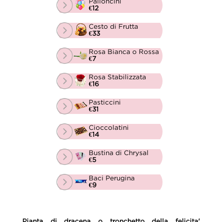
Palloncini
€12
Cesto di Frutta
€33
Rosa Bianca o Rossa
€7
Rosa Stabilizzata
€16
Pasticcini
€31
Cioccolatini
€14
Bustina di Chrysal
€5
Baci Perugina
€9
Pianta di dracena o tronchetto della felicita'