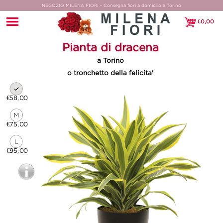
NEGOZIO MILENA FIORI - Consegna fiori a domicilio a Torino
€
0,00
€0,00
Pianta di dracena
a Torino
o tronchetto della felicita'
€58,00
€75,00
€95,00