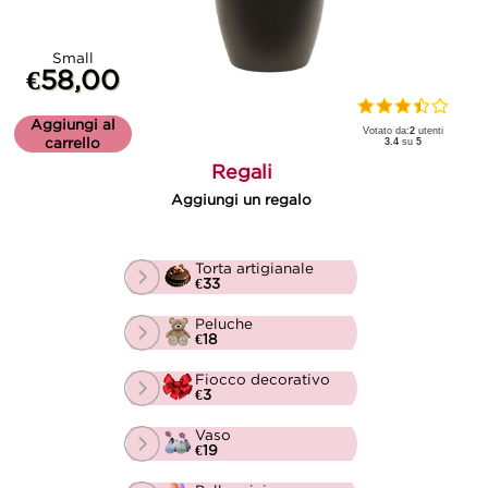
Small
€58,00
Aggiungi al
Votato da:
2
utenti
carrello
3.4
su
5
Regali
Aggiungi un regalo
Torta artigianale
€33
Peluche
€18
Fiocco decorativo
€3
Vaso
€19